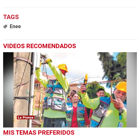
Enee
VIDEOS RECOMENDADOS
0
MIS TEMAS PREFERIDOS
seconds
of