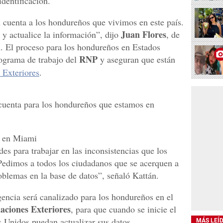
dentificación.
cuenta a los hondureños que vivimos en este país.
Juan Flores
y actualice la información”, dijo
, de
i
. El proceso para los hondureños en Estados
RNP
nograma de trabajo del
y aseguran que están
 Exteriores
.
cuenta para los hondureños que estamos en
a en Miami
s para trabajar en las inconsistencias que los
 Pedimos a todos los ciudadanos que se acerquen a
oblemas en la base de datos”, señaló Kattán.
gencia será canalizado para los hondureños en el
aciones Exteriores
, para que cuando se inicie el
 Unidos puedan actualizar sus datos.
MÁS LEÍ