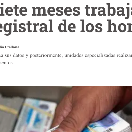
iete meses traba
egistral de los h
ia Orellana
a sus datos y posteriormente, unidades especializadas realizar
mentos.