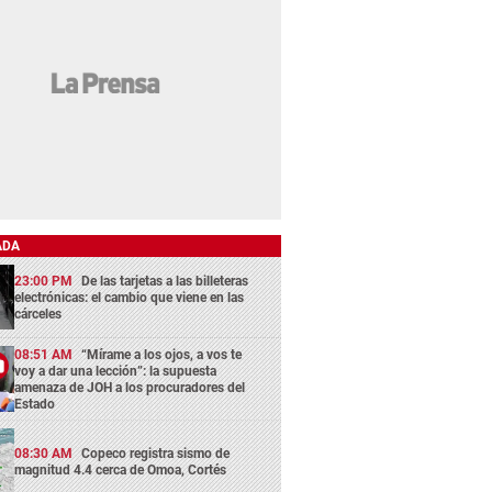
ADA
23:00 PM
De las tarjetas a las billeteras
electrónicas: el cambio que viene en las
cárceles
08:51 AM
“Mírame a los ojos, a vos te
voy a dar una lección”: la supuesta
amenaza de JOH a los procuradores del
Estado
08:30 AM
Copeco registra sismo de
magnitud 4.4 cerca de Omoa, Cortés