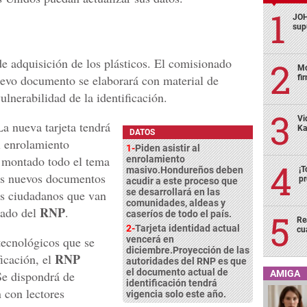
JOH
sup
de adquisición de los plásticos. El comisionado
Mo
evo documento se elaborará con material de
fi
ulnerabilidad de la identificación.
Vi
a nueva tarjeta tendrá
Ka
DATOS
l enrolamiento
1-
Piden asistir al
montado todo el tema
enrolamiento
¡T
masivo.Hondureños deben
los nuevos documentos
pr
acudir a este proceso que
se desarrollará en las
los ciudadanos que van
comunidades, aldeas y
RNP
nado del
.
caseríos de todo el país.
Re
2-
Tarjeta identidad actual
cu
tecnológicos que se
vencerá en
diciembre.Proyección de las
RNP
ficación, el
autoridades del RNP es que
el documento actual de
AMIGA
Se dispondrá de
identificación tendrá
 con lectores
vigencia solo este año.