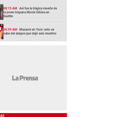
08:15 AM
Así fue la trágica muerte de
la joven hispana Nicole Urbina en
Seattle
06:39 AM
Masacre en Yoro: esto se
sabe del ataque que dejó seis muertos
DAS