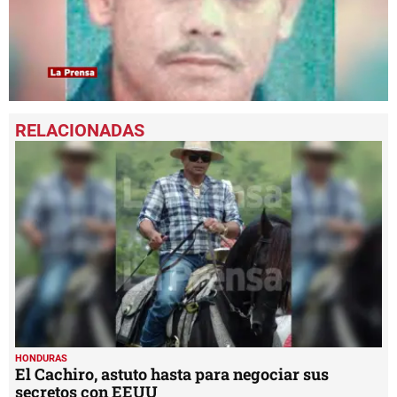
0
seconds
of
1
minute,
24
seconds
HONDURAS
El Cachiro, astuto hasta para negociar sus
secretos con EEUU