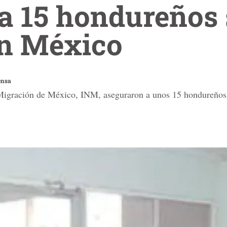
a 15 hondureños 
en México
ensa
 Migración de México, INM, aseguraron a unos 15 hondureño