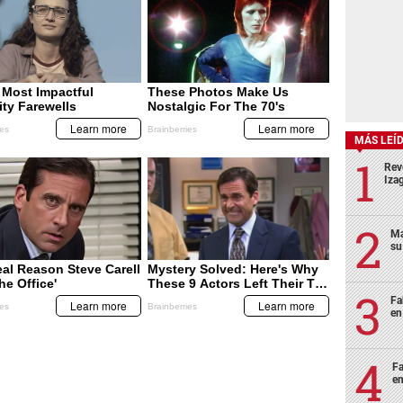
MÁS LEÍ
Rev
Izag
Ma
su
Fa
en
Fa
en