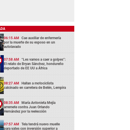
ADA
06:15 AM
Cae auxiliar de enfermería
por la muerte de su esposo en un
autolavado
07:58 AM
“Les vamos a caer a golpes”:
El relato de Bryan Sánchez, hondureño
deportado de EE UU a África
08:27 AM
Hallan a motociclista
calcinado en carretera de Belén, Lempira
08:35 AM
María Antonieta Mejía
arremete contra Juan Orlando
Hernández por la reelección
07:57 AM
Tela tendrá nuevo muelle
para yates con inversión superior a