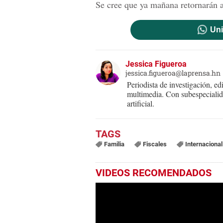
Se cree que ya mañana retornarán a 
Uni
Jessica Figueroa
jessica.figueroa@laprensa.hn
Periodista de investigación, ed
multimedia. Con subespecialida
artificial.
Familia
Fiscales
Internacional
VIDEOS RECOMENDADOS