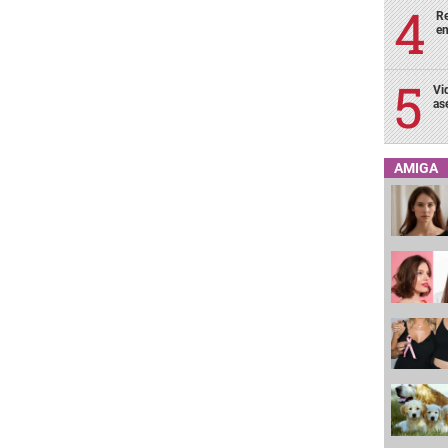
Re
en
Vi
as
AMIGA