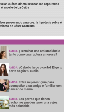
velan cuánto dinero llevaban los capturados
 el muelle de La Ceiba
deos provocando a narcos: la hipótesis sobre el
esinato de César Gastélum
¿Terminar una amistad duele
AMIGA
tanto como una ruptura amorosa?
¿Cabello largo o corto? Elige tu
AMIGA
corte según tu cuello
Entre mujeres: guía para
AMIGA
acompañar a su amiga o familiar con
cáncer de mama
Las perras que tienen
AMIGA
cachorros pueden tener una vejez
más saludable