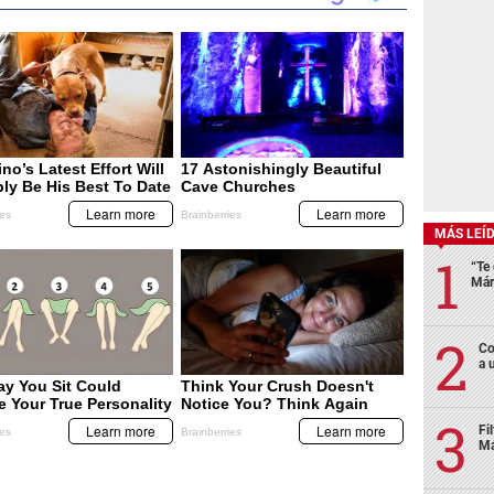
MÁS LEÍ
“Te 
Már
Co
a 
Fi
Má