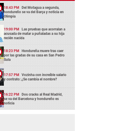
18:43 PM
Del Motagua a segunda,
hondureño se va del Barça y noticia en
Olimpia
19:00 PM
Las pruebas que acorralan a
acusada de matar a puñaladas a su hija
recién nacida
18:23 PM
Hondureña muere tras caer
por las gradas de su casa en San Pedro
Sula
17:57 PM
Vozinha con increíble salario
y contrato: ¿Se cambia el nombre?
16:22 PM
Dos cracks al Real Madrid,
se va del Barcelona y hondureño es
noticia