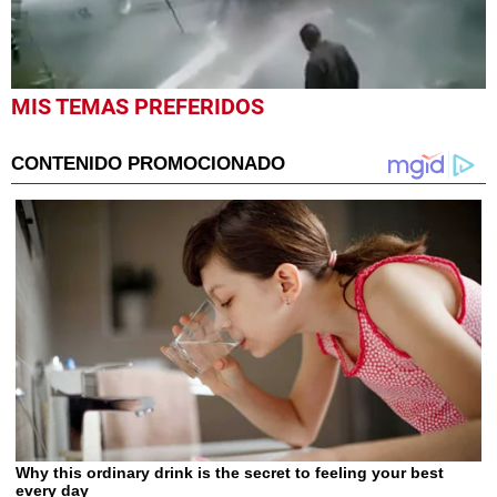
0
MIS TEMAS PREFERIDOS
seconds
of
23
seconds