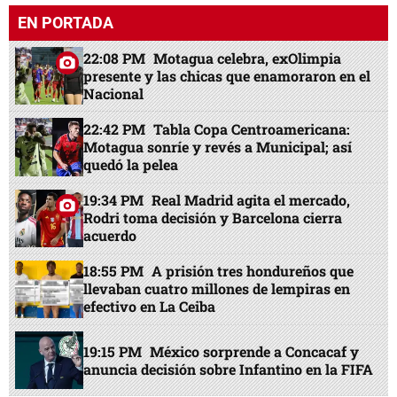
EN PORTADA
22:08 PM
Motagua celebra, exOlimpia
presente y las chicas que enamoraron en el
Nacional
22:42 PM
Tabla Copa Centroamericana:
Motagua sonríe y revés a Municipal; así
quedó la pelea
19:34 PM
Real Madrid agita el mercado,
Rodri toma decisión y Barcelona cierra
acuerdo
18:55 PM
A prisión tres hondureños que
llevaban cuatro millones de lempiras en
efectivo en La Ceiba
19:15 PM
México sorprende a Concacaf y
anuncia decisión sobre Infantino en la FIFA