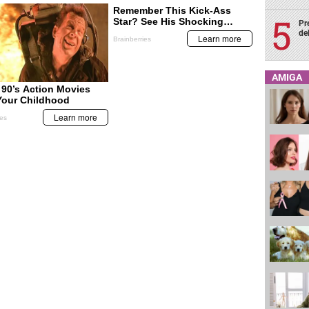
Pr
de
AMIGA