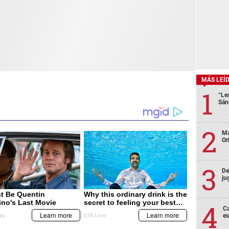
MÁS LEÍ
“Le
Sán
Ma
Or
De
ju
Ca
es