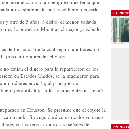
ya conocen el camino tan peligroso que tenía que
nada no se sintiera sin mal, decidieron apoyarla.
LA PREN
os y otro de 5 años. Nelsito, el menor, todavía
ro que le prometió. Mientras el mayor ya sabe lo
ás de tres años, de la cual según familiares, no
 la prisa por emprender el viaje.
 no tenían el dinero para la repatriación de los
residen en Estados Unidos, se la ingeniaron para
o mil dólares enviarla, al principio nos
ero pero mis hijos allá, lo consiguieron', relató
tepasado en Houston. Se presume que el coyote la
ir caminando. Su viaje duró cerca de dos semanas
iliares varias veces y nunca dio señales de
EN PORT