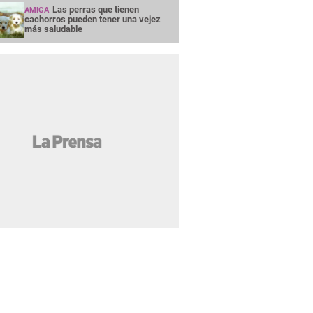
Las perras que tienen
AMIGA
cachorros pueden tener una vejez
más saludable