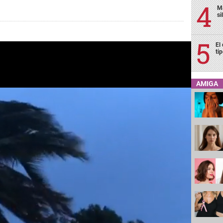
Ma
si
El
ti
AMIGA