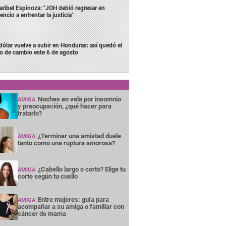
ribel Espinoza: "JOH debió regresar en
lencio a enfrentar la justicia"
 dólar vuelve a subir en Honduras: así quedó el
po de cambio este 6 de agosto
Noches en vela por insomnio
AMIGA
y preocupación, ¿qué hacer para
tratarlo?
¿Terminar una amistad duele
AMIGA
tanto como una ruptura amorosa?
¿Cabello largo o corto? Elige tu
AMIGA
corte según tu cuello
Entre mujeres: guía para
AMIGA
acompañar a su amiga o familiar con
cáncer de mama