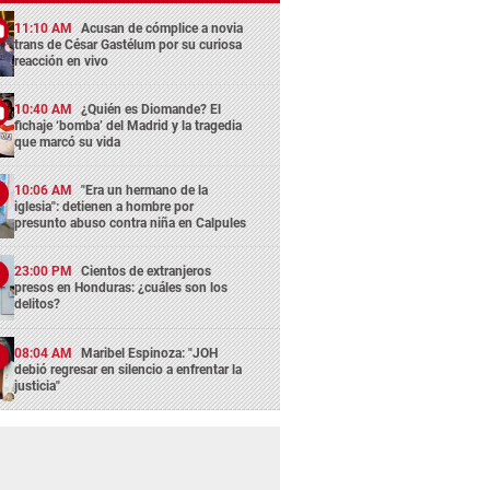
11:10 AM
Acusan de cómplice a novia
trans de César Gastélum por su curiosa
reacción en vivo
10:40 AM
¿Quién es Diomande? El
fichaje ‘bomba’ del Madrid y la tragedia
que marcó su vida
10:06 AM
"Era un hermano de la
iglesia": detienen a hombre por
presunto abuso contra niña en Calpules
23:00 PM
Cientos de extranjeros
presos en Honduras: ¿cuáles son los
delitos?
08:04 AM
Maribel Espinoza: "JOH
debió regresar en silencio a enfrentar la
justicia"