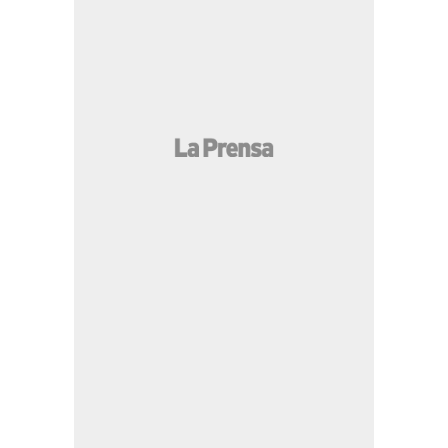
MÁS LEÍDAS
Impactante revelación: FBI destapa plan para
asesinar a Messi
Real España mantiene su paso perfecto tras
vencer al Génesis PN