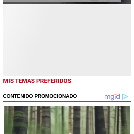
0
MIS TEMAS PREFERIDOS
seconds
of
1
minute,
0