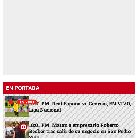
EN PORTADA
15:21 PM
Real España vs Génesis, EN VIVO,
Liga Nacional
18:01 PM
Matan a empresario Roberto
Becker tras salir de su negocio en San Pedro
Sula
18:33 PM
Empresario Jaime Roberto Becker
asesinado en SPS se dedicaba a la venta de
motos
16:36 PM
Cuatro salidas en Barcelona, Real
Madrid con bombazo y traspaso del Atlético
17:51 PM
Raúl Cáceres sorprende: Revela
qué pasará con Davis Flow en Platense