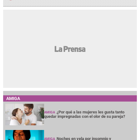
AMIGA
¿Por qué a las mujeres les gusta tanto
AMIGA
quedar impregnadas con el olor de su pareja?
Noches en vela por insomnio y
AMIGA
preocupación, ¿qué hacer para tratarlo?
¿Terminar una amistad duele tanto como
AMIGA
una ruptura amorosa?
¿Cabello largo o corto? Elige tu corte según
AMIGA
tu cuello