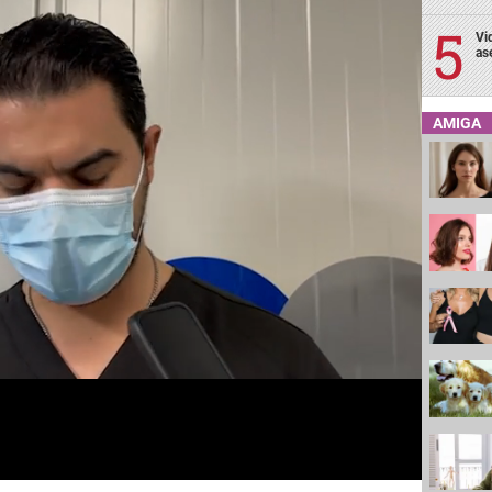
Vi
as
AMIGA