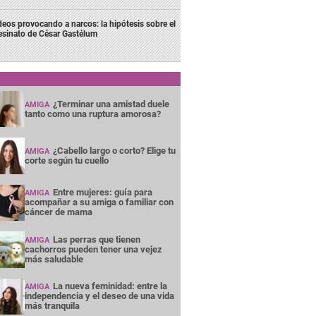
deos provocando a narcos: la hipótesis sobre el
esinato de César Gastélum
¿Terminar una amistad duele
AMIGA
tanto como una ruptura amorosa?
¿Cabello largo o corto? Elige tu
AMIGA
corte según tu cuello
Entre mujeres: guía para
AMIGA
acompañar a su amiga o familiar con
cáncer de mama
Las perras que tienen
AMIGA
cachorros pueden tener una vejez
más saludable
La nueva feminidad: entre la
AMIGA
independencia y el deseo de una vida
más tranquila