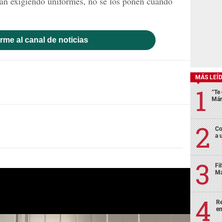
án exigiendo uniformes, no se los ponen cuando
rme al canal de noticias
MÁS LEÍ
“Te 
Már
Co
a 
Fi
Má
Re
en