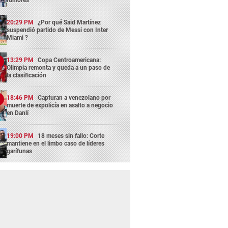
20:29 PM
¿Por qué Said Martínez
suspendió partido de Messi con Inter
Miami ?
13:29 PM
Copa Centroamericana:
Olimpia remonta y queda a un paso de
la clasificación
18:46 PM
Capturan a venezolano por
muerte de expolicía en asalto a negocio
en Danlí
19:00 PM
18 meses sin fallo: Corte
mantiene en el limbo caso de líderes
garífunas