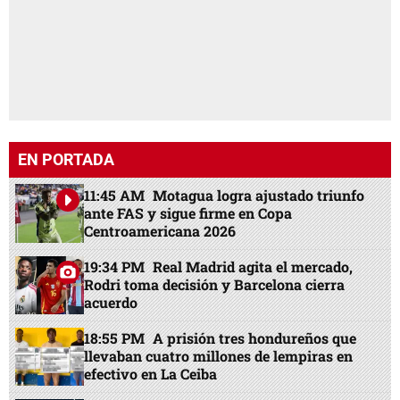
EN PORTADA
11:45 AM
Motagua logra ajustado triunfo
ante FAS y sigue firme en Copa
Centroamericana 2026
19:34 PM
Real Madrid agita el mercado,
Rodri toma decisión y Barcelona cierra
acuerdo
18:55 PM
A prisión tres hondureños que
llevaban cuatro millones de lempiras en
efectivo en La Ceiba