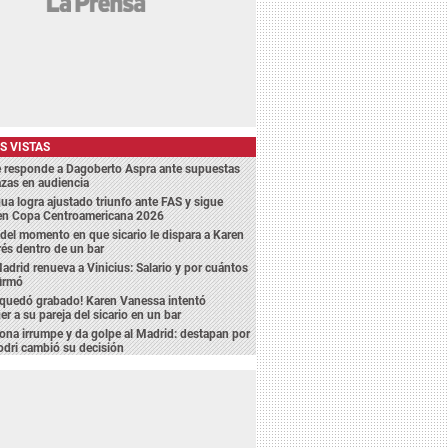
S VISTAS
e responde a Dagoberto Aspra ante supuestas
zas en audiencia
a logra ajustado triunfo ante FAS y sigue
 en Copa Centroamericana 2026
del momento en que sicario le dispara a Karen
és dentro de un bar
adrid renueva a Vinicius: Salario y por cuántos
firmó
 quedó grabado! Karen Vanessa intentó
er a su pareja del sicario en un bar
ona irrumpe y da golpe al Madrid: destapan por
dri cambió su decisión