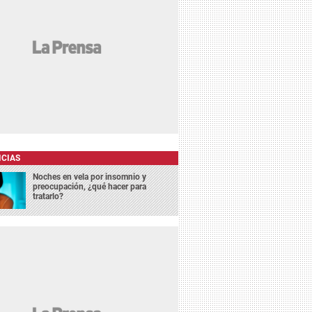
ICIAS
Noches en vela por insomnio y
preocupación, ¿qué hacer para
tratarlo?