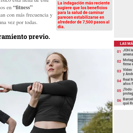
La indagación más reciente
“fitness”
tos en
sugiere que los beneficios
para la salud de caminar
han con más frecuencia y
parecen estabilizarse en
una vez por todas.
alrededor de 7,500 pasos al
día.
ramiento previo.
LAS MÁ
JOH l
amena
Motagu
firme
Video 
y Andr
Real M
años 
¡Todo
proteg
Barcel
qué Ro