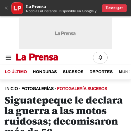
La Prensa
×
Descargar
Noticias al instante. Disponible en Google y IOS
LO ÚLTIMO
HONDURAS
SUCESOS
DEPORTES
MUN
INICIO
·
FOTOGALERÍAS
·
FOTOGALERÍA SUCESOS
Siguatepeque le declara
la guerra a las motos
ruidosas; decomisaron