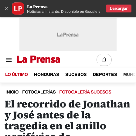
La Prensa
×
Descargar
Noticias al instante. Disponible en Google y IOS
LO ÚLTIMO
HONDURAS
SUCESOS
DEPORTES
MUN
INICIO
·
FOTOGALERÍAS
·
FOTOGALERÍA SUCESOS
El recorrido de Jonathan
y José antes de la
tragedia en el anillo