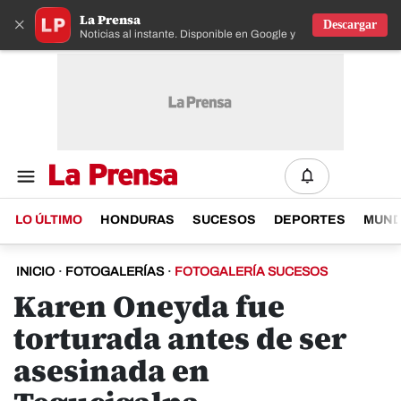
La Prensa
×
Descargar
Noticias al instante. Disponible en Google y IOS
LO ÚLTIMO
HONDURAS
SUCESOS
DEPORTES
MUN
INICIO
·
FOTOGALERÍAS
·
FOTOGALERÍA SUCESOS
Karen Oneyda fue
torturada antes de ser
asesinada en