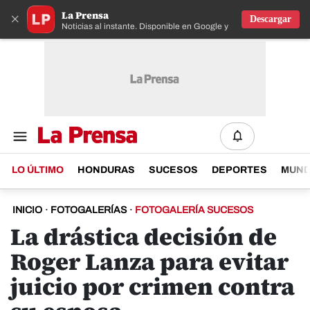
La Prensa
×
Descargar
Noticias al instante. Disponible en Google y IOS
LO ÚLTIMO
HONDURAS
SUCESOS
DEPORTES
MUN
INICIO
·
FOTOGALERÍAS
·
FOTOGALERÍA SUCESOS
La drástica decisión de
Roger Lanza para evitar
juicio por crimen contra