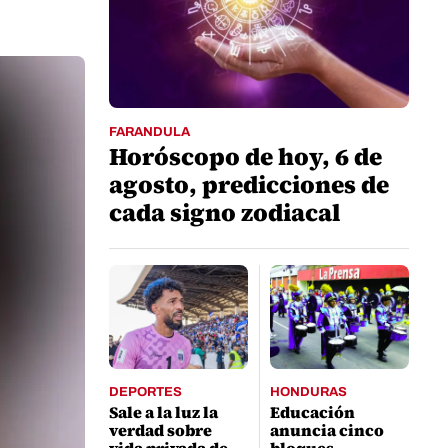
FARANDULA
Horóscopo de hoy, 6 de
agosto, predicciones de
cada signo zodiacal
DEPORTES
HONDURAS
Sale a la luz la
Educación
verdad sobre
anuncia cinco