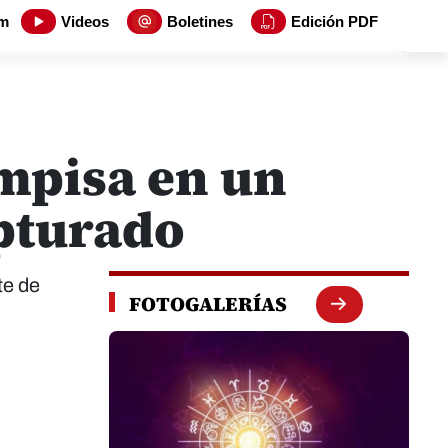
m
Videos
Boletines
Edición PDF
ampisa en un
apturado
te de
FOTOGALERÍAS