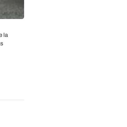
e la
as