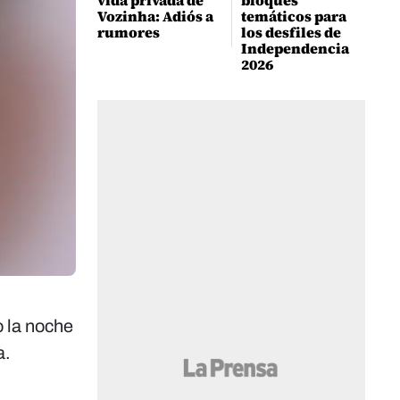
vida privada de
bloques
Vozinha: Adiós a
temáticos para
rumores
los desfiles de
Independencia
2026
o la noche
a.