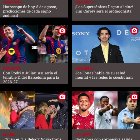
FARANDULA
FARANDULA
Horóscopo de hoy, 8 de agosto,
¡Los Supersónicos llegan al cine!
predicciones de cada signo
Jim Carrey será el protagonista
zodiacal
DEPORTES
FARANDULA
Con Rodri y Julián: así sería el
Joe Jonas habla de su salud
temible 11 del Barcelona para la
mental y las redes lo cuestionan
2026-27
MUNDO
DEPORTES
¿Quién es "La Beba"? Novia trans
Barcelona con sorpresiva salida