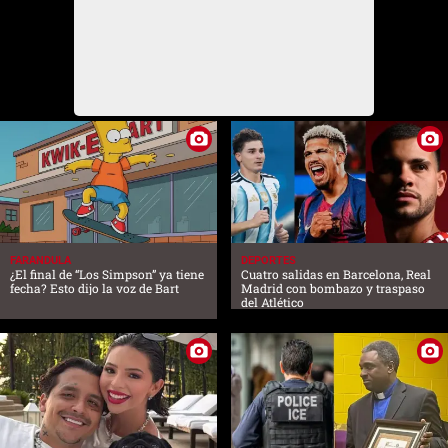
FARANDULA
DEPORTES
¿El final de “Los Simpson” ya tiene
Cuatro salidas en Barcelona, Real
fecha? Esto dijo la voz de Bart
Madrid con bombazo y traspaso
del Atlético