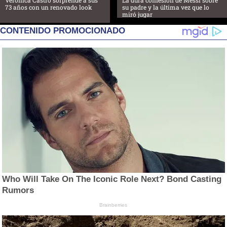
Verónica Castro sorprende a sus
La dura confesión de Messi sobre
73 años con un renovado look
su padre y la última vez que lo
miró jugar
CONTENIDO PROMOCIONADO
Who Will Take On The Iconic Role Next? Bond Casting
Rumors
Brainberries