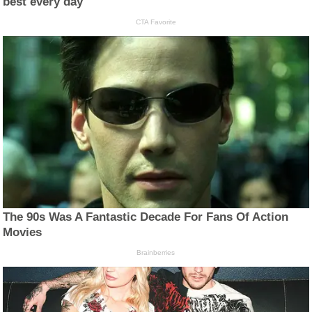
best every day
CTA Favorite
The 90s Was A Fantastic Decade For Fans Of Action
Movies
Brainberries