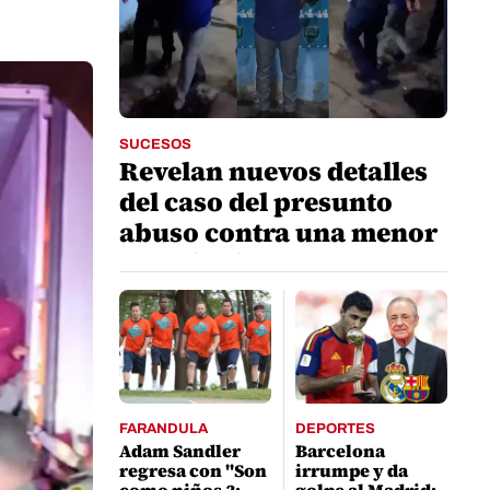
SUCESOS
Revelan nuevos detalles
del caso del presunto
abuso contra una menor
en Calpules
FARANDULA
DEPORTES
Adam Sandler
Barcelona
regresa con "Son
irrumpe y da