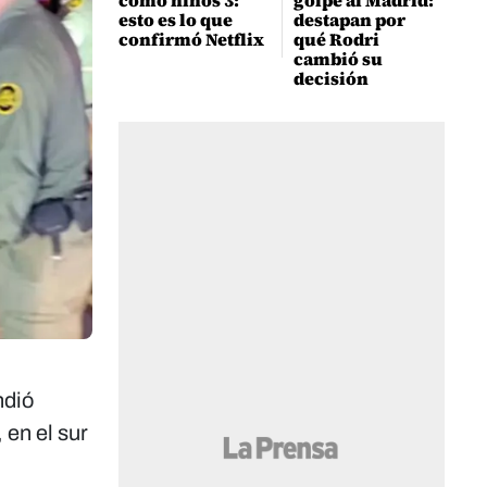
como niños 3:
golpe al Madrid:
esto es lo que
destapan por
confirmó Netflix
qué Rodri
cambió su
decisión
ndió
 en el sur