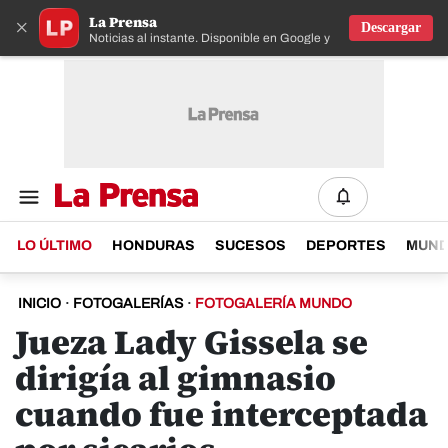
La Prensa
×
Descargar
Noticias al instante. Disponible en Google y IOS
LO ÚLTIMO
HONDURAS
SUCESOS
DEPORTES
MUN
INICIO
·
FOTOGALERÍAS
·
FOTOGALERÍA MUNDO
Jueza Lady Gissela se
dirigía al gimnasio
cuando fue interceptada