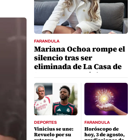
FARANDULA
Mariana Ochoa rompe el
silencio tras ser
eliminada de La Casa de
los Famosos México
DEPORTES
FARANDULA
Vinicius se une:
Horóscopo de
Revuelo por su
hoy, 3 de agosto,