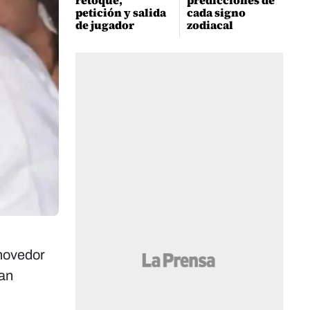
retoque,
predicciones de
petición y salida
cada signo
de jugador
zodiacal
nmovedor
San