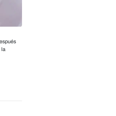
 después
 la