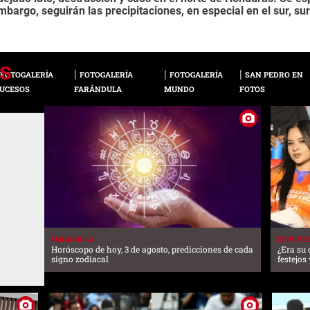
mbargo, seguirán las precipitaciones, en especial en el sur, su
FOTOGALERÍA
FOTOGALERÍA
FOTOGALERÍA
SAN PEDRO EN
UCESOS
FARÁNDULA
MUNDO
FOTOS
FARANDULA
DEPORT
Horóscopo de hoy, 3 de agosto, predicciones de cada
¿Era su 
signo zodiacal
festejos