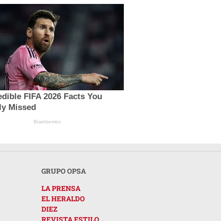
edible FIFA 2026 Facts You
ly Missed
Brainberries
GRUPO OPSA
LA PRENSA
EL HERALDO
DIEZ
REVISTA ESTILO