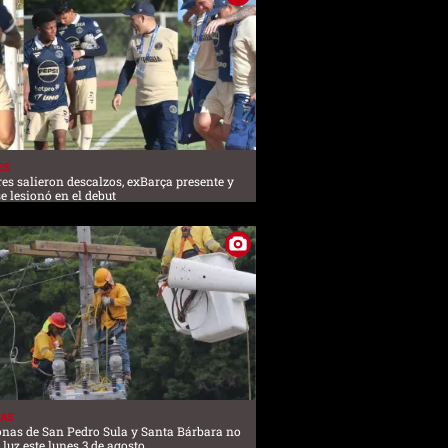
ES
es salieron descalzos, exBarça presente y
se lesionó en el debut
AS
onas de San Pedro Sula y Santa Bárbara no
 luz este lunes 3 de agosto