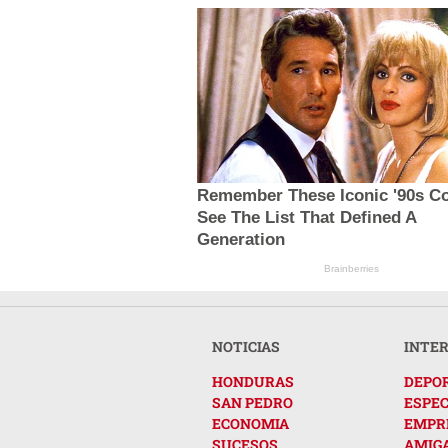
Remember These Iconic '90s C
See The List That Defined A
Generation
Brainberries
NOTICIAS
INTE
HONDURAS
DEPO
SAN PEDRO
ESPE
ECONOMIA
EMPR
SUCESOS
AMIG