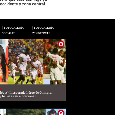
2 / 20
roccidente y zona central.
por lo que autoridad
FOTOGALERÍA
FOTOGALERÍA
SOCIALES
TENDENCIAS
ES
debut? Inesperado héroe de Olimpia,
 y bellezas en el Nacional