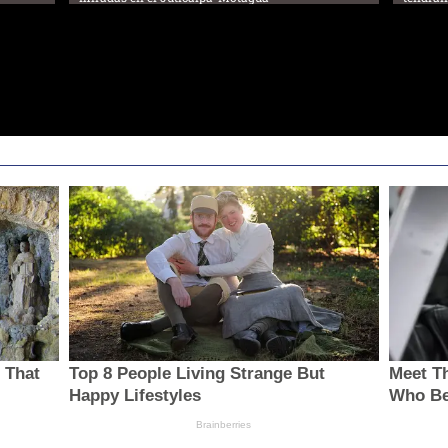
 That
Top 8 People Living Strange But
Meet Th
Happy Lifestyles
Who Be
Brainberries