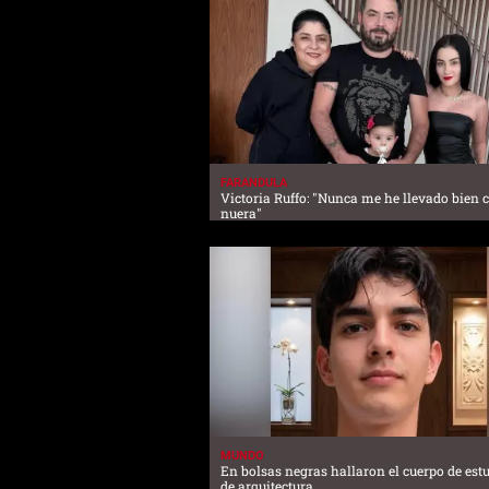
FARANDULA
Victoria Ruffo: "Nunca me he llevado bien 
nuera"
MUNDO
En bolsas negras hallaron el cuerpo de est
de arquitectura