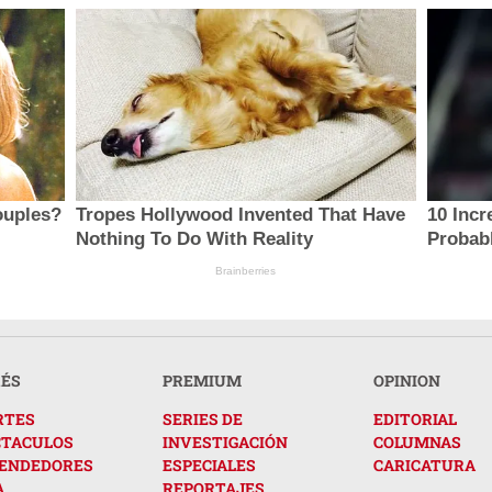
ouples?
Tropes Hollywood Invented That Have
10 Incr
Nothing To Do With Reality
Probab
Brainberries
RÉS
PREMIUM
OPINION
RTES
SERIES DE
EDITORIAL
CTACULOS
INVESTIGACIÓN
COLUMNAS
ENDEDORES
ESPECIALES
CARICATURA
A
REPORTAJES