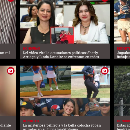
HONDURAS
DEPORT
con mi
Del video viral a acusaciones políticas: Sherly
Jugador
Arriaga y Linda Donaire se enfrentan en redes
fichaje 
DEPORTES
HONDUR
udiante
La misteriosa pelirroja y la bella colocha roban
Estas z
miradas en el Juticalpa-Motagua
tendrán