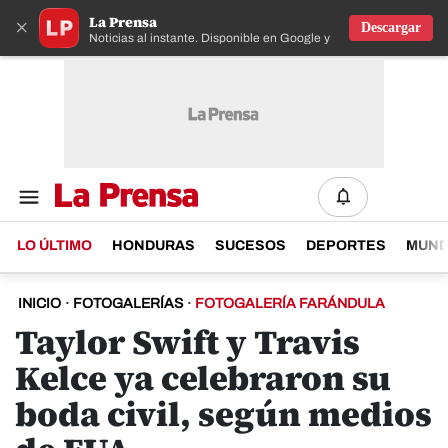
La Prensa
×
Descargar
Noticias al instante. Disponible en Google y IOS
LO ÚLTIMO
HONDURAS
SUCESOS
DEPORTES
MUN
INICIO
·
FOTOGALERÍAS
·
FOTOGALERÍA FARÁNDULA
Taylor Swift y Travis
Kelce ya celebraron su
boda civil, según medios