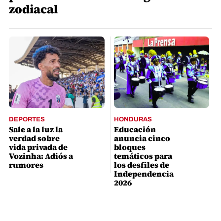
zodiacal
DEPORTES
HONDURAS
Sale a la luz la
Educación
verdad sobre
anuncia cinco
vida privada de
bloques
Vozinha: Adiós a
temáticos para
rumores
los desfiles de
Independencia
2026