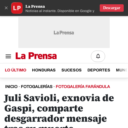
La Prensa
×
Descargar
Noticias al instante. Disponible en Google y IOS
LO ÚLTIMO
HONDURAS
SUCESOS
DEPORTES
MUN
INICIO
·
FOTOGALERÍAS
·
FOTOGALERÍA FARÁNDULA
Juli Savioli, exnovia de
Gaspi, comparte
desgarrador mensaje