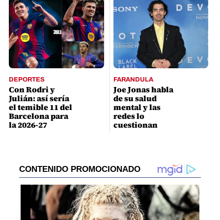
DEPORTES
FARANDULA
Con Rodri y
Joe Jonas habla
Julián: así sería
de su salud
el temible 11 del
mental y las
Barcelona para
redes lo
la 2026-27
cuestionan