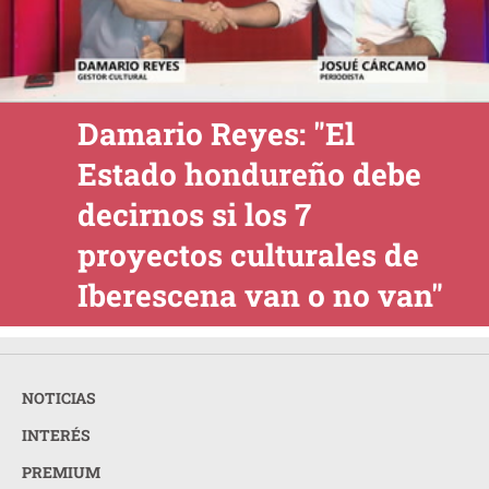
Damario Reyes: "El
Estado hondureño debe
decirnos si los 7
proyectos culturales de
Iberescena van o no van"
NOTICIAS
INTERÉS
PREMIUM