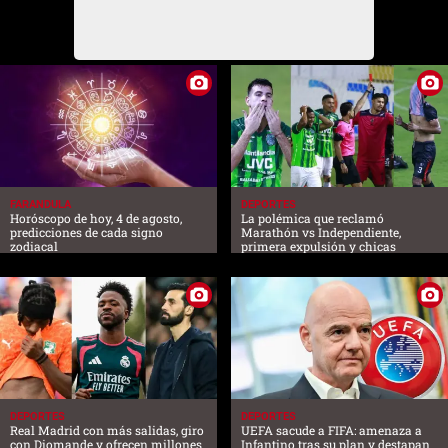
FARANDULA
DEPORTES
Horóscopo de hoy, 4 de agosto,
La polémica que reclamó
predicciones de cada signo
Marathón vs Independiente,
zodiacal
primera expulsión y chicas
DEPORTES
DEPORTES
Real Madrid con más salidas, giro
UEFA sacude a FIFA: amenaza a
con Diomande y ofrecen millones
Infantino tras su plan y destapan