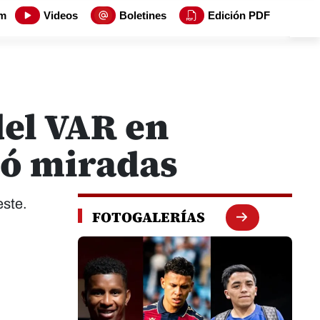
m
Videos
Boletines
Edición PDF
del VAR en
bó miradas
este.
FOTOGALERÍAS