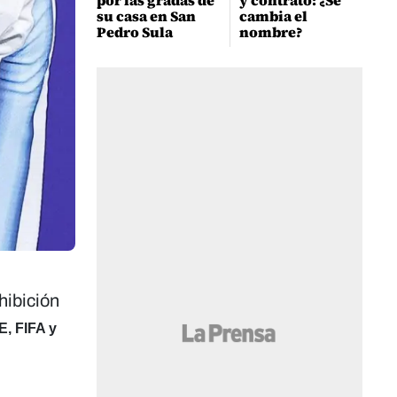
por las gradas de
y contrato: ¿Se
su casa en San
cambia el
Pedro Sula
nombre?
hibición
, FIFA y