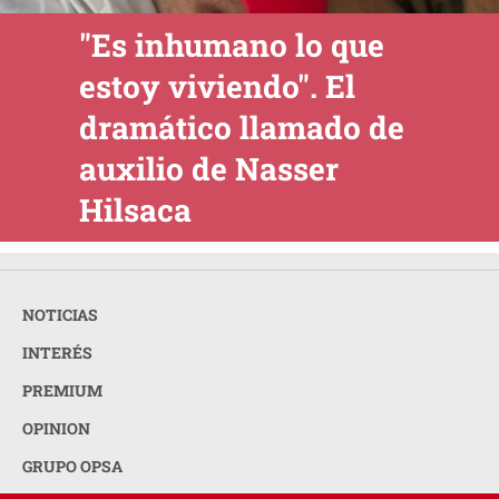
"Es inhumano lo que
estoy viviendo". El
dramático llamado de
auxilio de Nasser
Hilsaca
NOTICIAS
INTERÉS
PREMIUM
OPINION
GRUPO OPSA