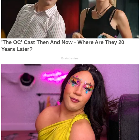
'The OC' Cast Then And Now - Where Are They 20
Years Later?
Brainberries