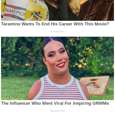
Tarantino Wants To End His Career With This Movie?
Brainberries
The Influencer Who Went Viral For Inspiring GRWMs
Brainberries