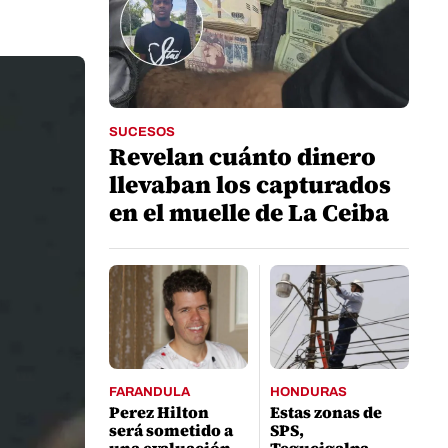
SUCESOS
Revelan cuánto dinero
llevaban los capturados
en el muelle de La Ceiba
FARANDULA
HONDURAS
Perez Hilton
Estas zonas de
será sometido a
SPS,