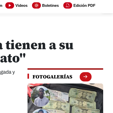
m
Videos
Boletines
Edición PDF
 tienen a su
ato"
egada y
FOTOGALERÍAS