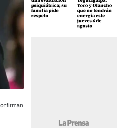
una evaluación
Tegucigalpa,
psiquiátrica; su
Yoro y Olancho
familia pide
que no tendrán
respeto
energía este
jueves 6 de
agosto
 confirman