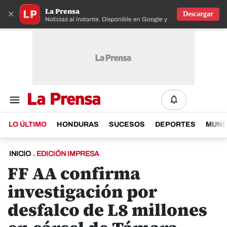
La Prensa
×
Descargar
Noticias al instante. Disponible en Google y IOS
LO ÚLTIMO
HONDURAS
SUCESOS
DEPORTES
MUN
INICIO
.
EDICIÓN IMPRESA
FF AA confirma
investigación por
desfalco de L8 millones