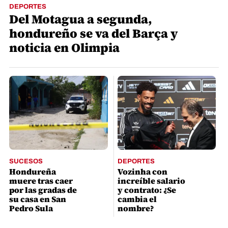
DEPORTES
Del Motagua a segunda,
hondureño se va del Barça y
noticia en Olimpia
SUCESOS
DEPORTES
Hondureña
Vozinha con
muere tras caer
increíble salario
por las gradas de
y contrato: ¿Se
su casa en San
cambia el
Pedro Sula
nombre?