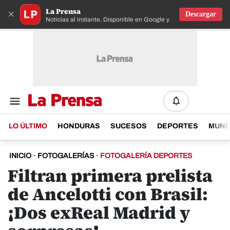
La Prensa
×
Descargar
Noticias al instante. Disponible en Google y IOS
LO ÚLTIMO
HONDURAS
SUCESOS
DEPORTES
MUN
INICIO
·
FOTOGALERÍAS
·
FOTOGALERÍA DEPORTES
Filtran primera prelista
de Ancelotti con Brasil:
¡Dos exReal Madrid y