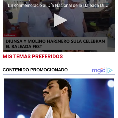
En conmemoració al Día Nacional de la Baleada Diunsa, Molino Harinero Sula, Delicia, Nestle, entre otras marcas desarrollaron este día el Baleada Fest.
0
MIS TEMAS PREFERIDOS
seconds
of
8
minutes,
4
seconds