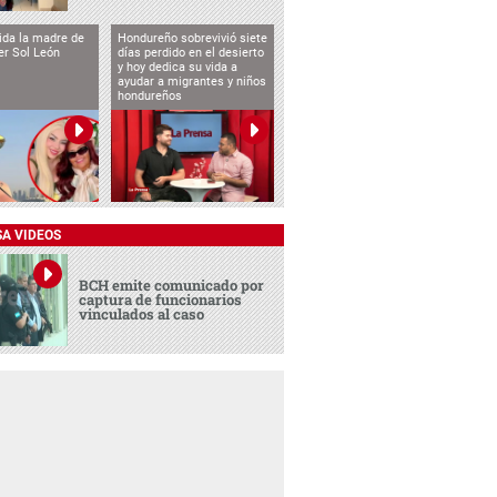
vida la madre de
Hondureño sobrevivió siete
cer Sol León
días perdido en el desierto
y hoy dedica su vida a
ayudar a migrantes y niños
hondureños
SA VIDEOS
BCH emite comunicado por
captura de funcionarios
vinculados al caso