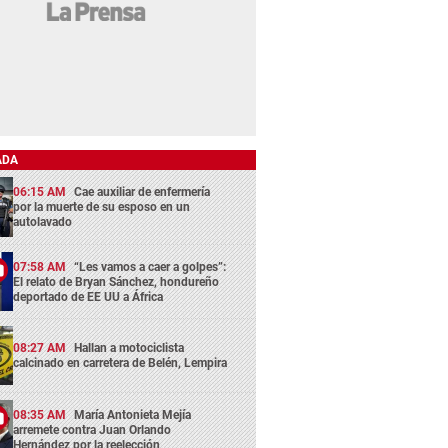
ADA
06:15 AM
Cae auxiliar de enfermería
por la muerte de su esposo en un
autolavado
07:58 AM
“Les vamos a caer a golpes”:
El relato de Bryan Sánchez, hondureño
deportado de EE UU a África
08:27 AM
Hallan a motociclista
calcinado en carretera de Belén, Lempira
08:35 AM
María Antonieta Mejía
arremete contra Juan Orlando
Hernández por la reelección