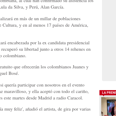
ombiana, al cual han confirmado su asistencia los
Lula da Silva, y Perú, Alan García.
ealizará en más de un millar de poblaciones
e Cultura, y en al menos 17 países de América,
stará encabezada por la ex candidata presidencial
o recuperó su libertad junto a otros 14 rehenes en
to colombiano.
gratuito que ofrecerán los colombianos Juanes y
guel Bosé.
e si quería participar con nosotros en el evento
 maravilloso, y ella aceptó con todo el cariño,
LA PREN
es este martes desde Madrid a radio Caracol.
a muy feliz', añadió el artista, de gira por varias