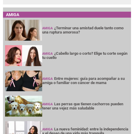
AMIGA
¿Terminar una amistad duele tanto como
AMIGA
una ruptura amorosa?
¿Cabello largo o corto? Elige tu corte según
AMIGA
tu cuello
Entre mujeres: guía para acompañar a su
AMIGA
amiga o familiar con cáncer de mama
Las perras que tienen cachorros pueden
AMIGA
tener una vejez más saludable
La nueva feminidad: entre la independencia
AMIGA
y el deseo de una vida más tranquila