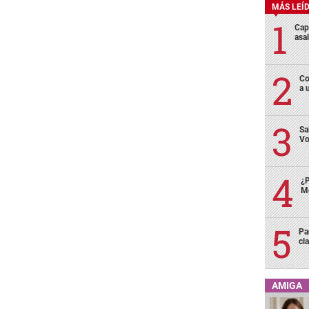
MÁS LEÍ
Cap
asa
Co
a 
Sa
Vo
¿P
Me
Pa
cl
AMIGA