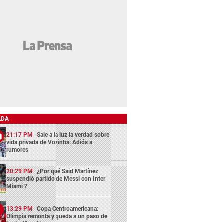
ADA
21:17 PM
Sale a la luz la verdad sobre
vida privada de Vozinha: Adiós a
rumores
20:29 PM
¿Por qué Said Martínez
suspendió partido de Messi con Inter
Miami ?
13:29 PM
Copa Centroamericana:
Olimpia remonta y queda a un paso de