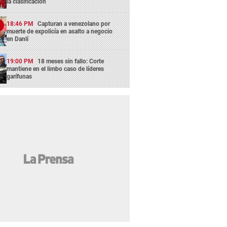
la clasificación
18:46 PM
Capturan a venezolano por
muerte de expolicía en asalto a negocio
en Danlí
19:00 PM
18 meses sin fallo: Corte
mantiene en el limbo caso de líderes
garífunas