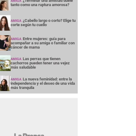
¿Terminar una amistad duele
AMIGA
tanto como una ruptura amorosa?
¿Cabello largo o corto? Elige tu
AMIGA
corte según tu cuello
Entre mujeres: guía para
AMIGA
acompañar a su amiga o familiar con
cáncer de mama
Las perras que tienen
AMIGA
cachorros pueden tener una vejez
más saludable
La nueva feminidad: entre la
AMIGA
independencia y el deseo de una vida
más tranquila