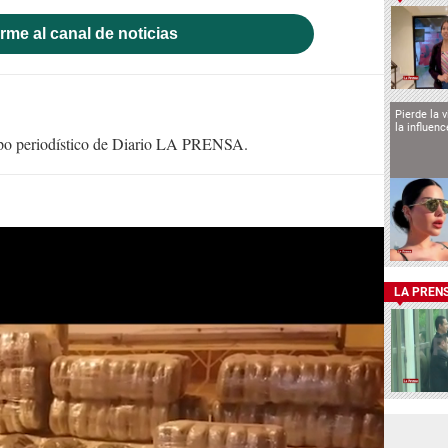
rme al canal de noticias
Pierde la 
la influen
uipo periodístico de Diario LA PRENSA.
LA PREN