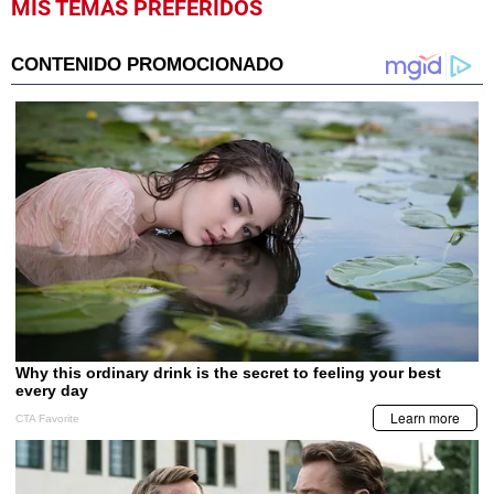
MIS TEMAS PREFERIDOS
seconds
of
9
minutes,
18
seconds