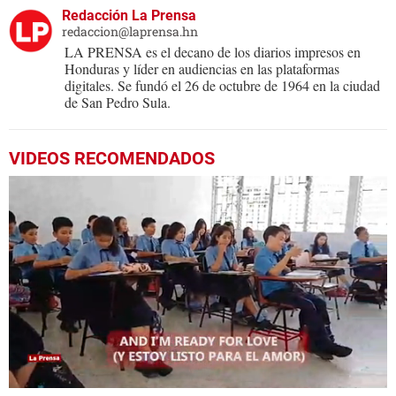
Redacción La Prensa
redaccion@laprensa.hn
LA PRENSA es el decano de los diarios impresos en
Honduras y líder en audiencias en las plataformas
digitales. Se fundó el 26 de octubre de 1964 en la ciudad
de San Pedro Sula.
VIDEOS RECOMENDADOS
0