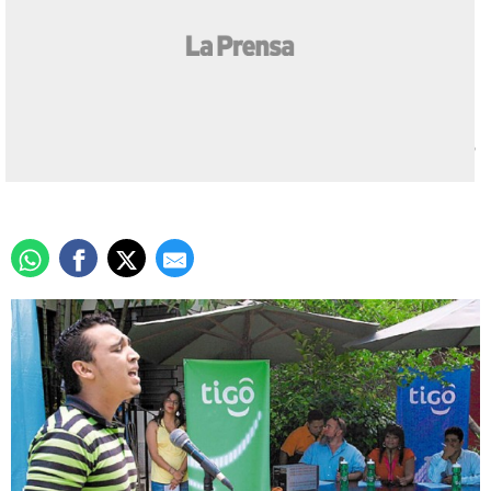
¿Quieres ser un Menudo?
Actualizado: 10 julio 2008
/
Redacción La Prensa
Una exitosa jornada resultó ser el primer castin para
encontrar al quinto integrante de la nueva faceta del grupo
Menudo.