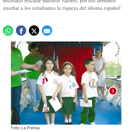
necesario rescatar nuestros valores, por eso debemos
enseñar a los estudiantes la riqueza del idioma español'.
Foto:
Foto: La Prensa