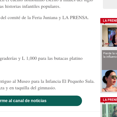
s historias infantiles populares.
o del comité de la Feria Juniana y LA PRENSA.
LA PREN
Pierde la 
graderías y L 1,000 para las butacas platino
la influen
ntiguo al Museo para la Infancia El Pequeño Sula.
za y en taquilla del gimnasio.
LA PREN
rme al canal de noticias