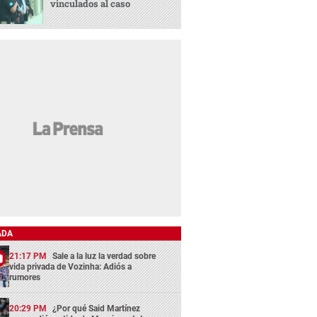
vinculados al caso
ADA
21:17 PM
Sale a la luz la verdad sobre
vida privada de Vozinha: Adiós a
rumores
20:29 PM
¿Por qué Said Martínez