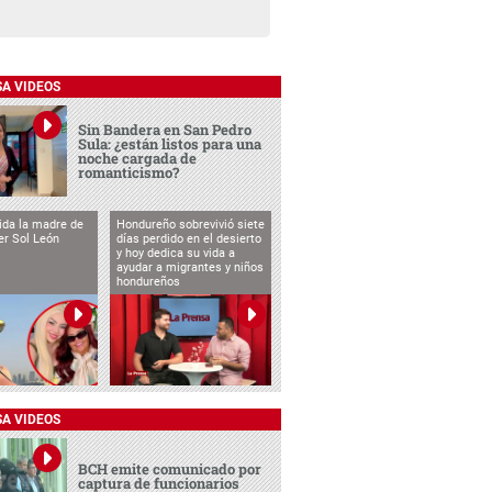
SA VIDEOS
Sin Bandera en San Pedro
Sula: ¿están listos para una
noche cargada de
romanticismo?
vida la madre de
Hondureño sobrevivió siete
cer Sol León
días perdido en el desierto
y hoy dedica su vida a
ayudar a migrantes y niños
hondureños
SA VIDEOS
BCH emite comunicado por
captura de funcionarios