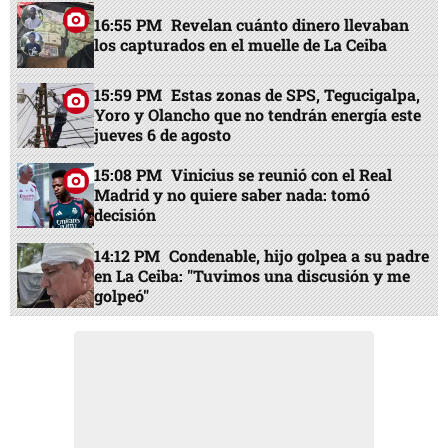
16:55 PM
Revelan cuánto dinero llevaban
los capturados en el muelle de La Ceiba
15:59 PM
Estas zonas de SPS, Tegucigalpa,
Yoro y Olancho que no tendrán energía este
jueves 6 de agosto
15:08 PM
Vinicius se reunió con el Real
Madrid y no quiere saber nada: tomó
decisión
14:12 PM
Condenable, hijo golpea a su padre
en La Ceiba: "Tuvimos una discusión y me
golpeó"