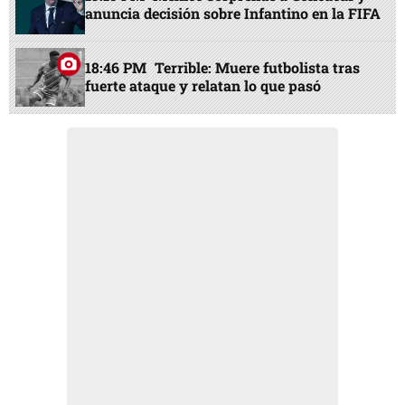
anuncia decisión sobre Infantino en la FIFA
18:46 PM
Terrible: Muere futbolista tras
fuerte ataque y relatan lo que pasó