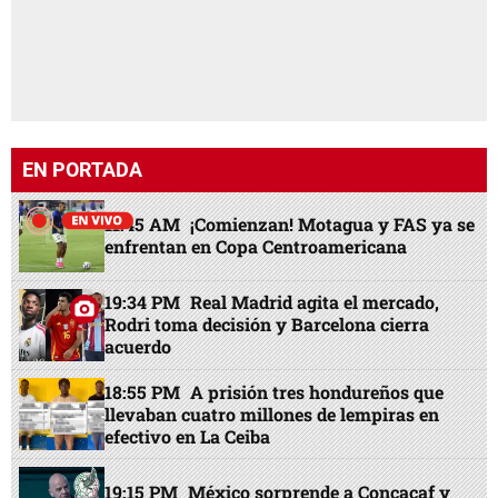
EN PORTADA
11:45 AM
¡Comienzan! Motagua y FAS ya se
enfrentan en Copa Centroamericana
19:34 PM
Real Madrid agita el mercado,
Rodri toma decisión y Barcelona cierra
acuerdo
18:55 PM
A prisión tres hondureños que
llevaban cuatro millones de lempiras en
efectivo en La Ceiba
19:15 PM
México sorprende a Concacaf y