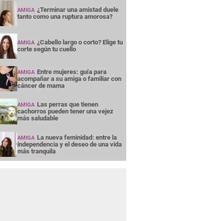
¿Terminar una amistad duele
AMIGA
tanto como una ruptura amorosa?
¿Cabello largo o corto? Elige tu
AMIGA
corte según tu cuello
Entre mujeres: guía para
AMIGA
acompañar a su amiga o familiar con
cáncer de mama
Las perras que tienen
AMIGA
cachorros pueden tener una vejez
más saludable
La nueva feminidad: entre la
AMIGA
independencia y el deseo de una vida
más tranquila