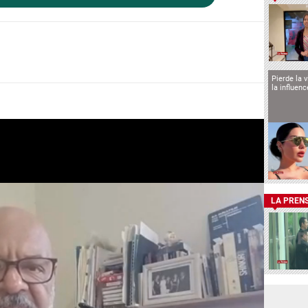
Pierde la 
la influen
LA PREN