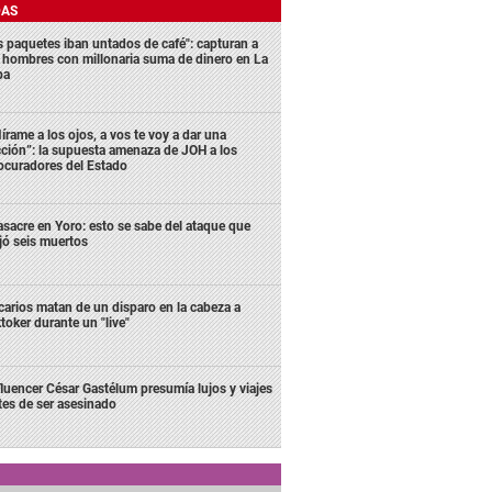
DAS
s paquetes iban untados de café": capturan a
s hombres con millonaria suma de dinero en La
ba
írame a los ojos, a vos te voy a dar una
cción”: la supuesta amenaza de JOH a los
ocuradores del Estado
sacre en Yoro: esto se sabe del ataque que
jó seis muertos
carios matan de un disparo en la cabeza a
ktoker durante un "live"
fluencer César Gastélum presumía lujos y viajes
tes de ser asesinado