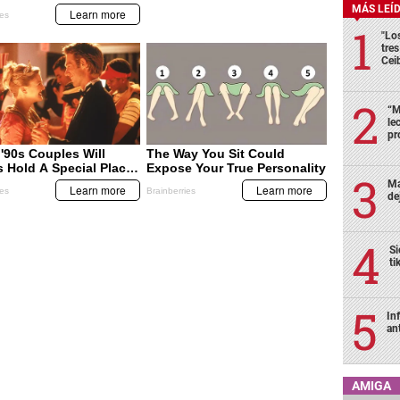
MÁS LEÍ
"Lo
tre
Cei
“M
le
pr
Ma
de
Si
ti
In
an
AMIGA