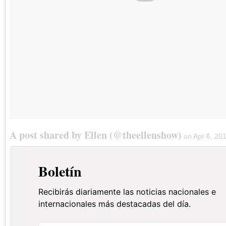
A post shared by Ellen (@theellenshow)
on
Apr 6, 20
Boletín
Recibirás diariamente las noticias nacionales e
internacionales más destacadas del día.