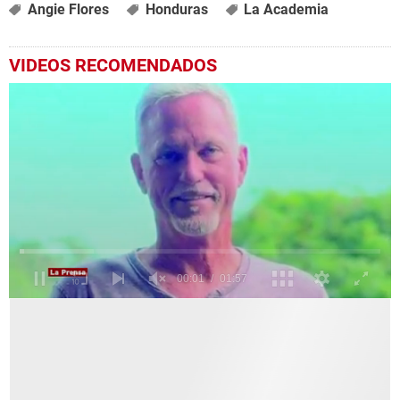
Angie Flores
Honduras
La Academia
VIDEOS RECOMENDADOS
0
seconds
of
1
minute,
57
seconds