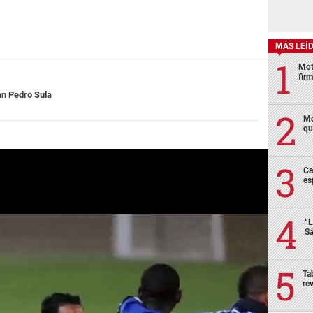
MÁS LEÍ
Mot
fir
n Pedro Sula
Mo
qu
Ca
es
“L
Sá
Ta
re