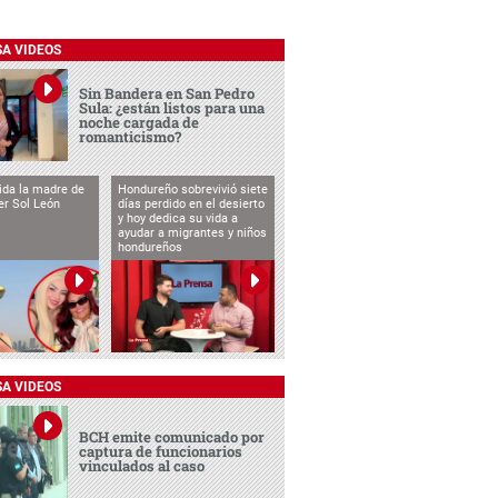
SA VIDEOS
Sin Bandera en San Pedro
Sula: ¿están listos para una
noche cargada de
romanticismo?
vida la madre de
Hondureño sobrevivió siete
cer Sol León
días perdido en el desierto
y hoy dedica su vida a
ayudar a migrantes y niños
hondureños
SA VIDEOS
BCH emite comunicado por
captura de funcionarios
vinculados al caso