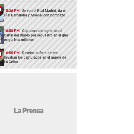
15:36 PM
Se va del Real Madrid, da el
sí al Barcelona y Arsenal con bombazo
16:58 PM
Capturan a integrante del
Cartel del Diablo por secuestro en el que
exigía tres millones
16:55 PM
Revelan cuánto dinero
llevaban los capturados en el muelle de
La Ceiba