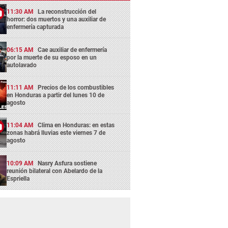
11:30 AM
La reconstrucción del
horror: dos muertos y una auxiliar de
enfermería capturada
06:15 AM
Cae auxiliar de enfermería
por la muerte de su esposo en un
autolavado
11:11 AM
Precios de los combustibles
en Honduras a partir del lunes 10 de
agosto
11:04 AM
Clima en Honduras: en estas
zonas habrá lluvias este viernes 7 de
agosto
10:09 AM
Nasry Asfura sostiene
reunión bilateral con Abelardo de la
Espriella