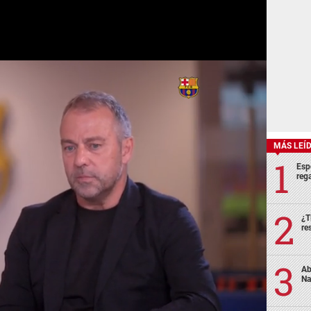
MÁS LEÍ
Esp
rega
¿T
re
Ab
Na