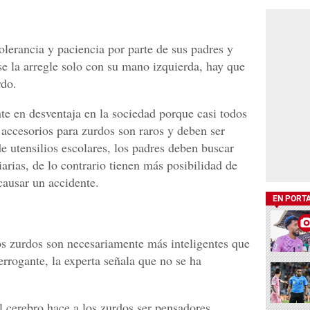
tolerancia y paciencia por parte de sus padres y
se la arregle solo con su mano izquierda, hay que
rdo.
e en desventaja en la sociedad porque casi todos
s accesorios para zurdos son raros y deben ser
e utensilios escolares, los padres deben buscar
iarias, de lo contrario tienen más posibilidad de
causar un accidente.
EN PORT
s zurdos son necesariamente más inteligentes que
terrogante, la experta señala que no se ha
 cerebro hace a los zurdos ser pensadores