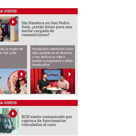
SA VIDEOS
Sin Bandera en San Pedro
Sula: ¿están listos para una
noche cargada de
romanticismo?
vida la madre de
Hondureño sobrevivió siete
cer Sol León
días perdido en el desierto
y hoy dedica su vida a
ayudar a migrantes y niños
hondureños
SA VIDEOS
BCH emite comunicado por
captura de funcionarios
vinculados al caso