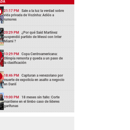
ADA
21:17 PM
Sale a la luz la verdad sobre
vida privada de Vozinha: Adiós a
rumores
20:29 PM
¿Por qué Said Martínez
suspendió partido de Messi con Inter
Miami ?
13:29 PM
Copa Centroamericana:
Olimpia remonta y queda a un paso de
la clasificación
18:46 PM
Capturan a venezolano por
muerte de expolicía en asalto a negocio
en Danlí
19:00 PM
18 meses sin fallo: Corte
mantiene en el limbo caso de líderes
garífunas