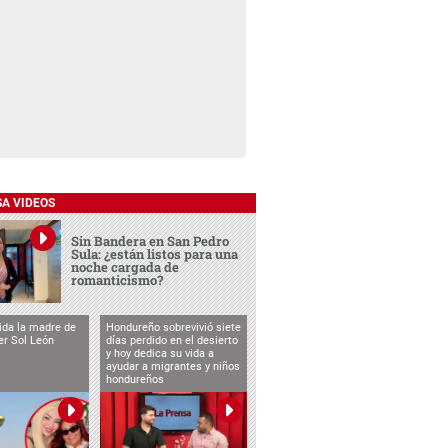
SA VIDEOS
Sin Bandera en San Pedro
Sula: ¿están listos para una
noche cargada de
romanticismo?
vida la madre de
Hondureño sobrevivió siete
cer Sol León
días perdido en el desierto
y hoy dedica su vida a
ayudar a migrantes y niños
hondureños