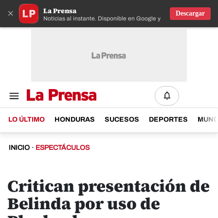
La Prensa
×
Descargar
Noticias al instante. Disponible en Google y IOS
LO ÚLTIMO
HONDURAS
SUCESOS
DEPORTES
MUN
INICIO
·
ESPECTÁCULOS
Critican presentación de
Belinda por uso de