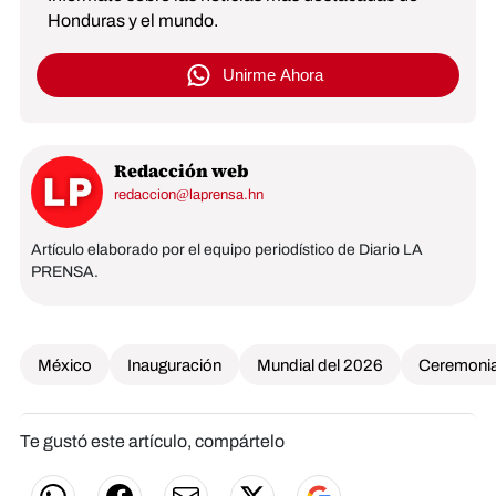
Honduras y el mundo.
Unirme Ahora
Redacción web
redaccion@laprensa.hn
Artículo elaborado por el equipo periodístico de Diario LA
PRENSA.
México
Inauguración
Mundial del 2026
Ceremonia
Te gustó este artículo, compártelo